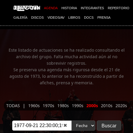
Imagen 01
AGENDA
HISTORIA
INTEGRANTES
REPERTORIO
GALERÍA
DISCOS
VIDEOS/AV
LIBROS
DOCS
PRENSA
Este listado de actuaciones se ha realizado consultando el
archivo del grupo. Falta mucha actividad aún al no
sobrevivir registros.
Se preserva una agenda más rigurosa desde el 21 de
agosto de 1973, lo anterior se ha reconstruído a partir de
afiches, prensa y memoria.
TODAS
|
1960s
1970s
1980s
1990s
2000s
2010s
2020s
✖