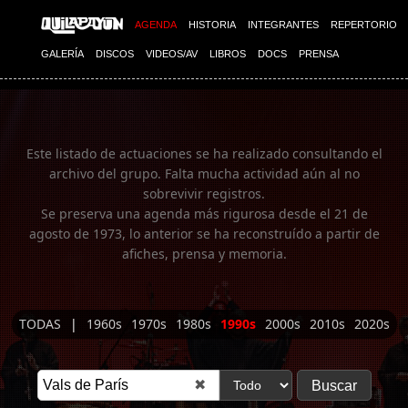
Imagen 01
AGENDA
HISTORIA
INTEGRANTES
REPERTORIO
GALERÍA
DISCOS
VIDEOS/AV
LIBROS
DOCS
PRENSA
Este listado de actuaciones se ha realizado consultando el
archivo del grupo. Falta mucha actividad aún al no
sobrevivir registros.
Se preserva una agenda más rigurosa desde el 21 de
agosto de 1973, lo anterior se ha reconstruído a partir de
afiches, prensa y memoria.
TODAS
|
1960s
1970s
1980s
1990s
2000s
2010s
2020s
✖