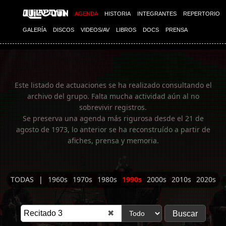
Imagen 01
AGENDA
HISTORIA
INTEGRANTES
REPERTORIO
GALERÍA
DISCOS
VIDEOS/AV
LIBROS
DOCS
PRENSA
Este listado de actuaciones se ha realizado consultando el
archivo del grupo. Falta mucha actividad aún al no
sobrevivir registros.
Se preserva una agenda más rigurosa desde el 21 de
agosto de 1973, lo anterior se ha reconstruído a partir de
afiches, prensa y memoria.
TODAS
|
1960s
1970s
1980s
1990s
2000s
2010s
2020s
✖