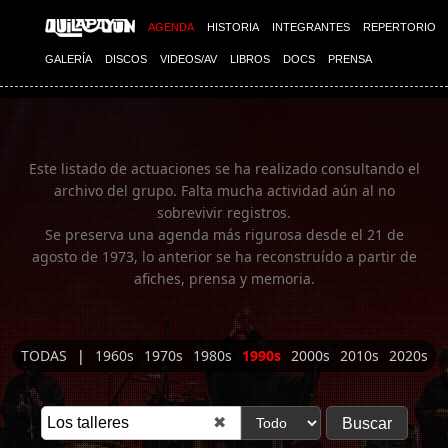
Imagen 01
AGENDA
HISTORIA
INTEGRANTES
REPERTORIO
GALERÍA
DISCOS
VIDEOS/AV
LIBROS
DOCS
PRENSA
Este listado de actuaciones se ha realizado consultando el
archivo del grupo. Falta mucha actividad aún al no
sobrevivir registros.
Se preserva una agenda más rigurosa desde el 21 de
agosto de 1973, lo anterior se ha reconstruído a partir de
afiches, prensa y memoria.
TODAS
|
1960s
1970s
1980s
1990s
2000s
2010s
2020s
✖