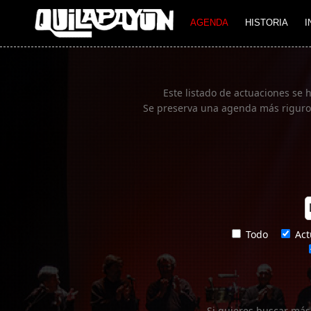
Imagen 01
AGENDA
HISTORIA
I
Este listado de actuaciones se 
Se preserva una agenda más rigurosa
Todo
Act
Si quieres buscar más