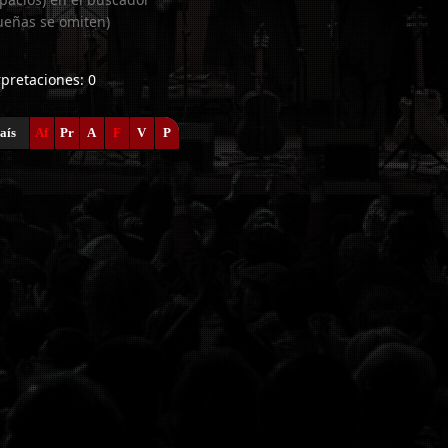
ueñas se omiten)
erpretaciones: 0
aís
Af
Pr
A
F
V
P