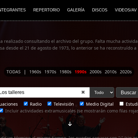
NTEGRANTES
REPERTORIO
GALERÍA
DISCOS
VIDEOS/AV
ha realizado consultando el archivo del grupo. Falta mucha actividad
 desde el 21 de agosto de 1973, lo anterior se ha reconstruído a 
TODAS
|
1960s
1970s
1980s
1990s
2000s
2010s
2020s
✖
uaciones
Radio
Televisión
Medio Digital
Estudi
Incluir actividades extramusicales (se mostrarán como filas roja
 de un término al mismo tiempo, los puedes separar con ";" (sin es