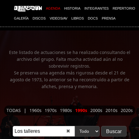
Imagen 01
AGENDA
HISTORIA
INTEGRANTES
REPERTORIO
GALERÍA
DISCOS
VIDEOS/AV
LIBROS
DOCS
PRENSA
Este listado de actuaciones se ha realizado consultando el
archivo del grupo. Falta mucha actividad aún al no
sobrevivir registros.
Se preserva una agenda más rigurosa desde el 21 de
agosto de 1973, lo anterior se ha reconstruído a partir de
afiches, prensa y memoria.
TODAS
|
1960s
1970s
1980s
1990s
2000s
2010s
2020s
✖