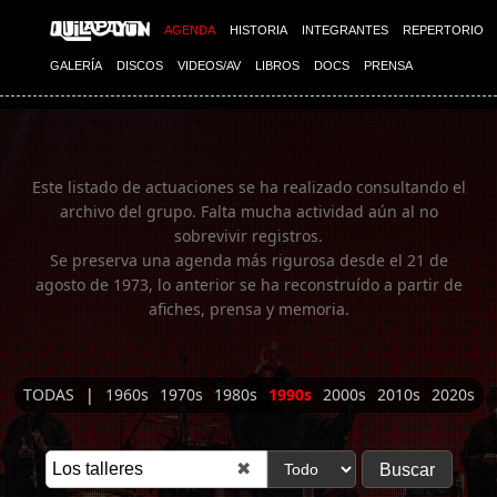
Imagen 01
AGENDA
HISTORIA
INTEGRANTES
REPERTORIO
GALERÍA
DISCOS
VIDEOS/AV
LIBROS
DOCS
PRENSA
Este listado de actuaciones se ha realizado consultando el
archivo del grupo. Falta mucha actividad aún al no
sobrevivir registros.
Se preserva una agenda más rigurosa desde el 21 de
agosto de 1973, lo anterior se ha reconstruído a partir de
afiches, prensa y memoria.
TODAS
|
1960s
1970s
1980s
1990s
2000s
2010s
2020s
✖