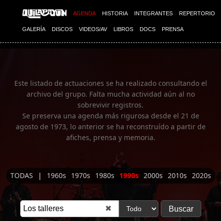
Imagen 01
AGENDA
HISTORIA
INTEGRANTES
REPERTORIO
GALERÍA
DISCOS
VIDEOS/AV
LIBROS
DOCS
PRENSA
Este listado de actuaciones se ha realizado consultando el
archivo del grupo. Falta mucha actividad aún al no
sobrevivir registros.
Se preserva una agenda más rigurosa desde el 21 de
agosto de 1973, lo anterior se ha reconstruído a partir de
afiches, prensa y memoria.
TODAS
|
1960s
1970s
1980s
1990s
2000s
2010s
2020s
✖