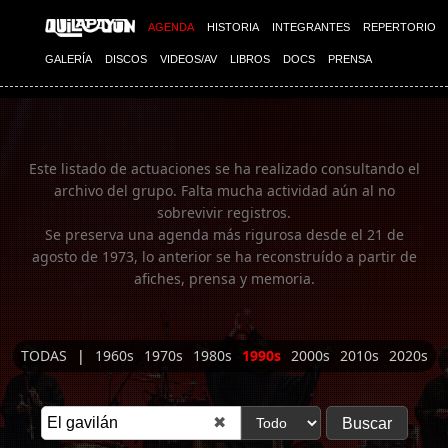
Imagen 01
AGENDA
HISTORIA
INTEGRANTES
REPERTORIO
GALERÍA
DISCOS
VIDEOS/AV
LIBROS
DOCS
PRENSA
Este listado de actuaciones se ha realizado consultando el
archivo del grupo. Falta mucha actividad aún al no
sobrevivir registros.
Se preserva una agenda más rigurosa desde el 21 de
agosto de 1973, lo anterior se ha reconstruído a partir de
afiches, prensa y memoria.
TODAS
|
1960s
1970s
1980s
1990s
2000s
2010s
2020s
✖