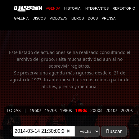
Imagen 01
AGENDA
HISTORIA
INTEGRANTES
REPERTORIO
GALERÍA
DISCOS
VIDEOS/AV
LIBROS
DOCS
PRENSA
Este listado de actuaciones se ha realizado consultando el
archivo del grupo. Falta mucha actividad aún al no
sobrevivir registros.
Se preserva una agenda más rigurosa desde el 21 de
agosto de 1973, lo anterior se ha reconstruído a partir de
afiches, prensa y memoria.
TODAS
|
1960s
1970s
1980s
1990s
2000s
2010s
2020s
✖