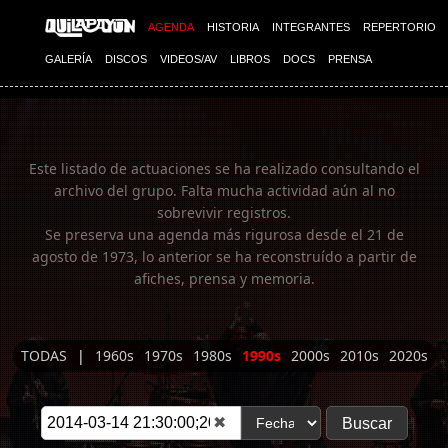
Imagen 01
AGENDA
HISTORIA
INTEGRANTES
REPERTORIO
GALERÍA
DISCOS
VIDEOS/AV
LIBROS
DOCS
PRENSA
Este listado de actuaciones se ha realizado consultando el
archivo del grupo. Falta mucha actividad aún al no
sobrevivir registros.
Se preserva una agenda más rigurosa desde el 21 de
agosto de 1973, lo anterior se ha reconstruído a partir de
afiches, prensa y memoria.
TODAS
|
1960s
1970s
1980s
1990s
2000s
2010s
2020s
✖