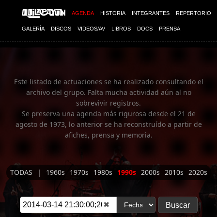
Imagen 01
AGENDA
HISTORIA
INTEGRANTES
REPERTORIO
GALERÍA
DISCOS
VIDEOS/AV
LIBROS
DOCS
PRENSA
Este listado de actuaciones se ha realizado consultando el
archivo del grupo. Falta mucha actividad aún al no
sobrevivir registros.
Se preserva una agenda más rigurosa desde el 21 de
agosto de 1973, lo anterior se ha reconstruído a partir de
afiches, prensa y memoria.
TODAS
|
1960s
1970s
1980s
1990s
2000s
2010s
2020s
✖