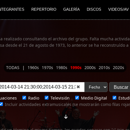
NTEGRANTES
REPERTORIO
GALERÍA
DISCOS
VIDEOS/AV
ha realizado consultando el archivo del grupo. Falta mucha actividad
 desde el 21 de agosto de 1973, lo anterior se ha reconstruído a 
TODAS
|
1960s
1970s
1980s
1990s
2000s
2010s
2020s
✖
uaciones
Radio
Televisión
Medio Digital
Estudi
Incluir actividades extramusicales (se mostrarán como filas roja
 de un término al mismo tiempo, los puedes separar con ";" (sin es