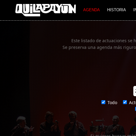
Imagen 01
AGENDA
HISTORIA
I
Este listado de actuaciones se 
Se preserva una agenda más rigurosa
Todo
Act
Si quieres buscar más