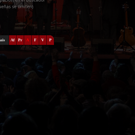
ueñas se omiten)
aís
Af
Pr
A
F
V
P