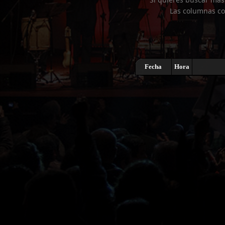
Las columnas co
Fecha
Hora