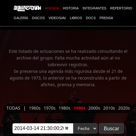
Imagen 01
AGENDA
HISTORIA
INTEGRANTES
REPERTORIO
GALERÍA
DISCOS
VIDEOS/AV
LIBROS
DOCS
PRENSA
Este listado de actuaciones se ha realizado consultando el
archivo del grupo. Falta mucha actividad aún al no
sobrevivir registros.
Se preserva una agenda más rigurosa desde el 21 de
agosto de 1973, lo anterior se ha reconstruído a partir de
afiches, prensa y memoria.
TODAS
|
1960s
1970s
1980s
1990s
2000s
2010s
2020s
✖