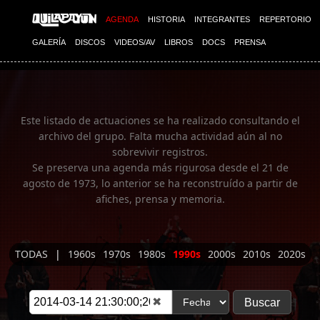
Imagen 01
AGENDA
HISTORIA
INTEGRANTES
REPERTORIO
GALERÍA
DISCOS
VIDEOS/AV
LIBROS
DOCS
PRENSA
Este listado de actuaciones se ha realizado consultando el
archivo del grupo. Falta mucha actividad aún al no
sobrevivir registros.
Se preserva una agenda más rigurosa desde el 21 de
agosto de 1973, lo anterior se ha reconstruído a partir de
afiches, prensa y memoria.
TODAS
|
1960s
1970s
1980s
1990s
2000s
2010s
2020s
✖