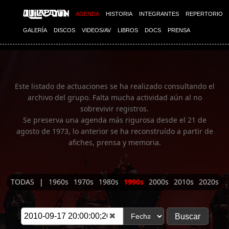
Imagen 01
AGENDA
HISTORIA
INTEGRANTES
REPERTORIO
GALERÍA
DISCOS
VIDEOS/AV
LIBROS
DOCS
PRENSA
Este listado de actuaciones se ha realizado consultando el
archivo del grupo. Falta mucha actividad aún al no
sobrevivir registros.
Se preserva una agenda más rigurosa desde el 21 de
agosto de 1973, lo anterior se ha reconstruído a partir de
afiches, prensa y memoria.
TODAS
|
1960s
1970s
1980s
1990s
2000s
2010s
2020s
✖