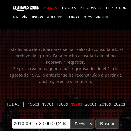
Imagen 01
AGENDA
HISTORIA
INTEGRANTES
REPERTORIO
GALERÍA
DISCOS
VIDEOS/AV
LIBROS
DOCS
PRENSA
Este listado de actuaciones se ha realizado consultando el
archivo del grupo. Falta mucha actividad aún al no
sobrevivir registros.
Se preserva una agenda más rigurosa desde el 21 de
agosto de 1973, lo anterior se ha reconstruído a partir de
afiches, prensa y memoria.
TODAS
|
1960s
1970s
1980s
1990s
2000s
2010s
2020s
✖