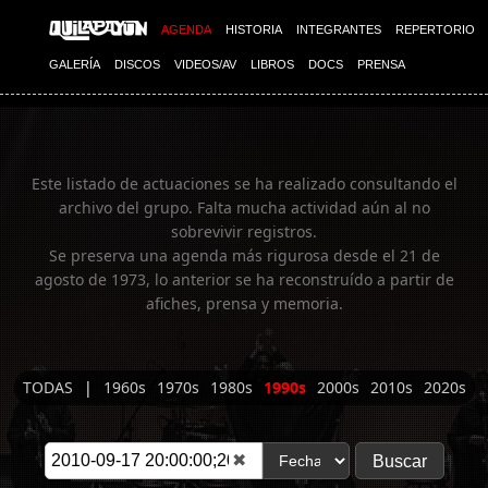
Imagen 01
AGENDA
HISTORIA
INTEGRANTES
REPERTORIO
GALERÍA
DISCOS
VIDEOS/AV
LIBROS
DOCS
PRENSA
Este listado de actuaciones se ha realizado consultando el
archivo del grupo. Falta mucha actividad aún al no
sobrevivir registros.
Se preserva una agenda más rigurosa desde el 21 de
agosto de 1973, lo anterior se ha reconstruído a partir de
afiches, prensa y memoria.
TODAS
|
1960s
1970s
1980s
1990s
2000s
2010s
2020s
✖