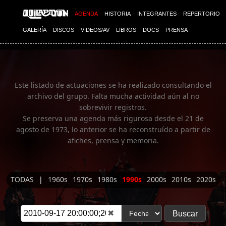
Imagen 01
AGENDA
HISTORIA
INTEGRANTES
REPERTORIO
GALERÍA
DISCOS
VIDEOS/AV
LIBROS
DOCS
PRENSA
Este listado de actuaciones se ha realizado consultando el
archivo del grupo. Falta mucha actividad aún al no
sobrevivir registros.
Se preserva una agenda más rigurosa desde el 21 de
agosto de 1973, lo anterior se ha reconstruído a partir de
afiches, prensa y memoria.
TODAS
|
1960s
1970s
1980s
1990s
2000s
2010s
2020s
✖