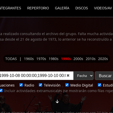
NTEGRANTES
REPERTORIO
GALERÍA
DISCOS
VIDEOS/AV
ha realizado consultando el archivo del grupo. Falta mucha actividad
 desde el 21 de agosto de 1973, lo anterior se ha reconstruído a 
TODAS
|
1960s
1970s
1980s
1990s
2000s
2010s
2020s
✖
uaciones
Radio
Televisión
Medio Digital
Estudi
Incluir actividades extramusicales (se mostrarán como filas roja
 de un término al mismo tiempo, los puedes separar con ";" (sin es