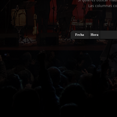
Las columnas co
Fecha
Hora