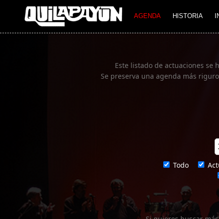
Imagen 01
AGENDA
HISTORIA
I
Este listado de actuaciones se 
Se preserva una agenda más rigurosa
Todo
Act
Si quieres buscar más