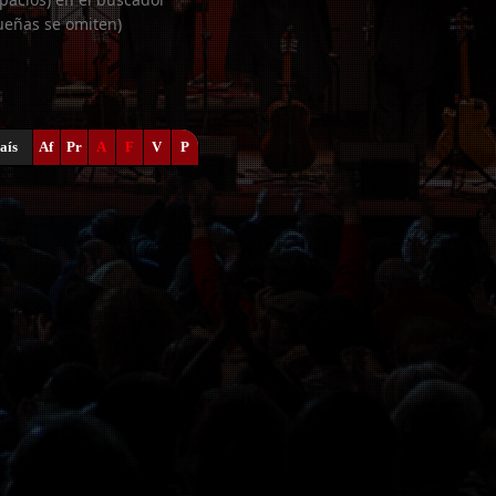
ueñas se omiten)
aís
Af
Pr
A
F
V
P