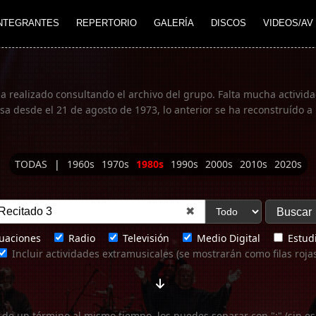
NTEGRANTES
REPERTORIO
GALERÍA
DISCOS
VIDEOS/AV
ha realizado consultando el archivo del grupo. Falta mucha actividad
 desde el 21 de agosto de 1973, lo anterior se ha reconstruído a 
TODAS
|
1960s
1970s
1980s
1990s
2000s
2010s
2020s
✖
uaciones
Radio
Televisión
Medio Digital
Estudi
Incluir actividades extramusicales (se mostrarán como filas roja
 de un término al mismo tiempo, los puedes separar con ";" (sin es