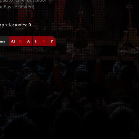
ueñas se omiten)
erpretaciones: 0
aís
Af
Pr
A
F
V
P