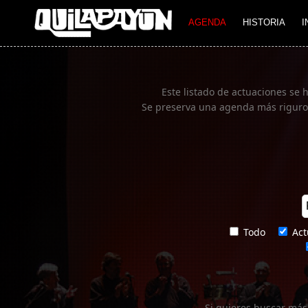
Imagen 01
AGENDA
HISTORIA
I
Este listado de actuaciones se 
Se preserva una agenda más rigurosa
Todo
Act
Si quieres buscar más