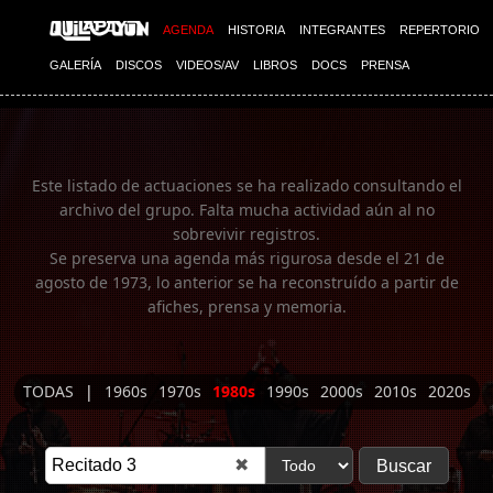
Imagen 01
AGENDA
HISTORIA
INTEGRANTES
REPERTORIO
GALERÍA
DISCOS
VIDEOS/AV
LIBROS
DOCS
PRENSA
Este listado de actuaciones se ha realizado consultando el
archivo del grupo. Falta mucha actividad aún al no
sobrevivir registros.
Se preserva una agenda más rigurosa desde el 21 de
agosto de 1973, lo anterior se ha reconstruído a partir de
afiches, prensa y memoria.
TODAS
|
1960s
1970s
1980s
1990s
2000s
2010s
2020s
✖