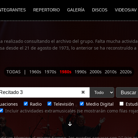
NTEGRANTES
REPERTORIO
GALERÍA
DISCOS
VIDEOS/AV
ha realizado consultando el archivo del grupo. Falta mucha actividad
 desde el 21 de agosto de 1973, lo anterior se ha reconstruído a 
TODAS
|
1960s
1970s
1980s
1990s
2000s
2010s
2020s
✖
uaciones
Radio
Televisión
Medio Digital
Estudi
Incluir actividades extramusicales (se mostrarán como filas roja
 de un término al mismo tiempo, los puedes separar con ";" (sin es