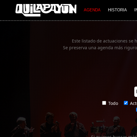
Imagen 01
AGENDA
HISTORIA
I
Este listado de actuaciones se 
Se preserva una agenda más rigurosa
Todo
Act
Si quieres buscar más