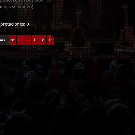
ueñas se omiten)
erpretaciones: 0
aís
Af
Pr
A
F
V
P