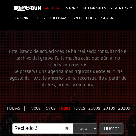
Imagen 01
AGENDA
HISTORIA
INTEGRANTES
REPERTORIO
GALERÍA
DISCOS
VIDEOS/AV
LIBROS
DOCS
PRENSA
Este listado de actuaciones se ha realizado consultando el
archivo del grupo. Falta mucha actividad aún al no
sobrevivir registros.
Se preserva una agenda más rigurosa desde el 21 de
agosto de 1973, lo anterior se ha reconstruído a partir de
afiches, prensa y memoria.
TODAS
|
1960s
1970s
1980s
1990s
2000s
2010s
2020s
✖