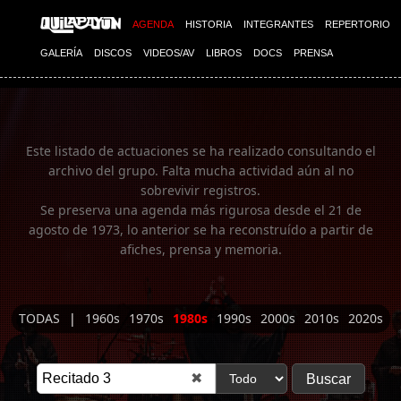
Imagen 01
AGENDA
HISTORIA
INTEGRANTES
REPERTORIO
GALERÍA
DISCOS
VIDEOS/AV
LIBROS
DOCS
PRENSA
Este listado de actuaciones se ha realizado consultando el
archivo del grupo. Falta mucha actividad aún al no
sobrevivir registros.
Se preserva una agenda más rigurosa desde el 21 de
agosto de 1973, lo anterior se ha reconstruído a partir de
afiches, prensa y memoria.
TODAS
|
1960s
1970s
1980s
1990s
2000s
2010s
2020s
✖