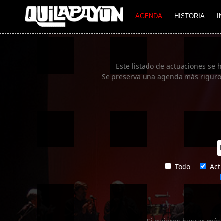
Imagen 01
AGENDA
HISTORIA
I
Este listado de actuaciones se 
Se preserva una agenda más rigurosa
Todo
Act
Si quieres buscar más