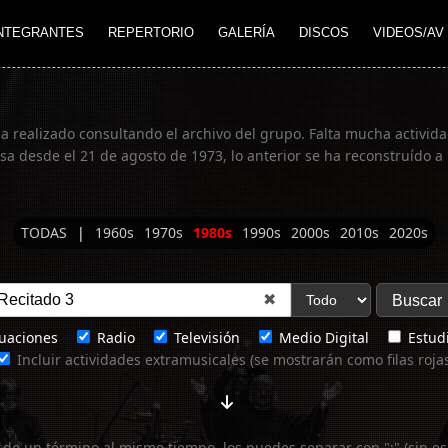
NTEGRANTES
REPERTORIO
GALERÍA
DISCOS
VIDEOS/AV
ha realizado consultando el archivo del grupo. Falta mucha actividad
 desde el 21 de agosto de 1973, lo anterior se ha reconstruído a 
TODAS
|
1960s
1970s
1980s
1990s
2000s
2010s
2020s
✖
uaciones
Radio
Televisión
Medio Digital
Estudi
Incluir actividades extramusicales (se mostrarán como filas roja
 de un término al mismo tiempo, los puedes separar con ";" (sin es