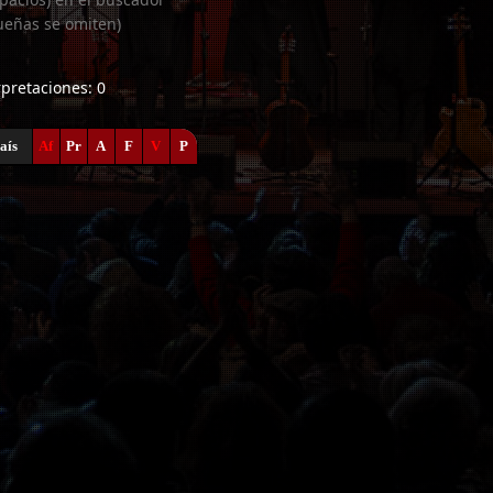
ueñas se omiten)
erpretaciones: 0
aís
Af
Pr
A
F
V
P