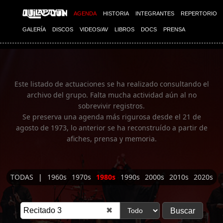
Imagen 01
AGENDA
HISTORIA
INTEGRANTES
REPERTORIO
GALERÍA
DISCOS
VIDEOS/AV
LIBROS
DOCS
PRENSA
Este listado de actuaciones se ha realizado consultando el
archivo del grupo. Falta mucha actividad aún al no
sobrevivir registros.
Se preserva una agenda más rigurosa desde el 21 de
agosto de 1973, lo anterior se ha reconstruído a partir de
afiches, prensa y memoria.
TODAS
|
1960s
1970s
1980s
1990s
2000s
2010s
2020s
✖