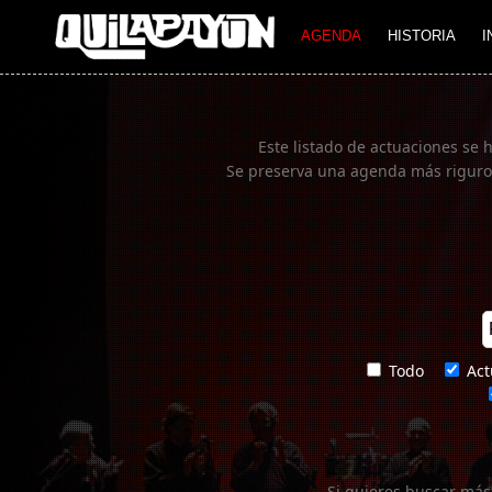
Imagen 01
AGENDA
HISTORIA
I
Este listado de actuaciones se 
Se preserva una agenda más rigurosa
Todo
Act
Si quieres buscar más