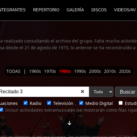
NTEGRANTES
REPERTORIO
GALERÍA
DISCOS
VIDEOS/AV
ha realizado consultando el archivo del grupo. Falta mucha actividad
 desde el 21 de agosto de 1973, lo anterior se ha reconstruído a 
TODAS
|
1960s
1970s
1980s
1990s
2000s
2010s
2020s
✖
uaciones
Radio
Televisión
Medio Digital
Estudi
Incluir actividades extramusicales (se mostrarán como filas roja
 de un término al mismo tiempo, los puedes separar con ";" (sin es