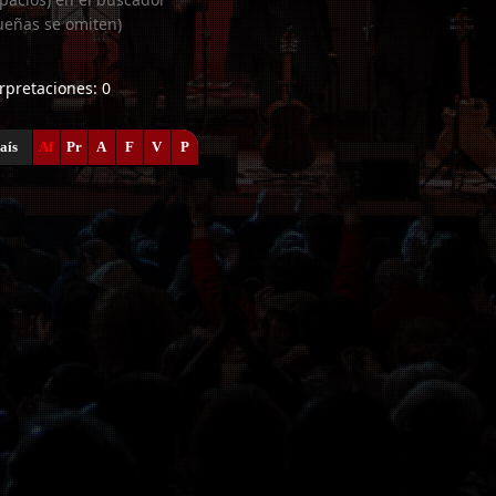
ueñas se omiten)
erpretaciones: 0
aís
Af
Pr
A
F
V
P