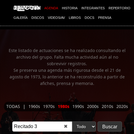
Imagen 01
AGENDA
HISTORIA
INTEGRANTES
REPERTORIO
GALERÍA
DISCOS
VIDEOS/AV
LIBROS
DOCS
PRENSA
Este listado de actuaciones se ha realizado consultando el
archivo del grupo. Falta mucha actividad aún al no
sobrevivir registros.
Se preserva una agenda más rigurosa desde el 21 de
agosto de 1973, lo anterior se ha reconstruído a partir de
afiches, prensa y memoria.
TODAS
|
1960s
1970s
1980s
1990s
2000s
2010s
2020s
✖