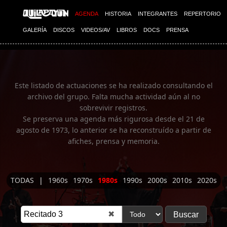
Imagen 01
AGENDA
HISTORIA
INTEGRANTES
REPERTORIO
GALERÍA
DISCOS
VIDEOS/AV
LIBROS
DOCS
PRENSA
Este listado de actuaciones se ha realizado consultando el
archivo del grupo. Falta mucha actividad aún al no
sobrevivir registros.
Se preserva una agenda más rigurosa desde el 21 de
agosto de 1973, lo anterior se ha reconstruído a partir de
afiches, prensa y memoria.
TODAS
|
1960s
1970s
1980s
1990s
2000s
2010s
2020s
✖