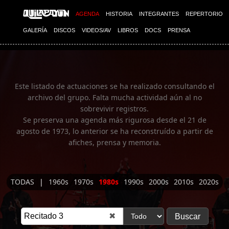
Imagen 01
AGENDA
HISTORIA
INTEGRANTES
REPERTORIO
GALERÍA
DISCOS
VIDEOS/AV
LIBROS
DOCS
PRENSA
Este listado de actuaciones se ha realizado consultando el
archivo del grupo. Falta mucha actividad aún al no
sobrevivir registros.
Se preserva una agenda más rigurosa desde el 21 de
agosto de 1973, lo anterior se ha reconstruído a partir de
afiches, prensa y memoria.
TODAS
|
1960s
1970s
1980s
1990s
2000s
2010s
2020s
✖