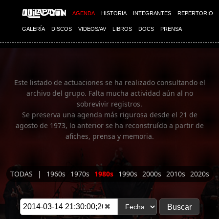
Imagen 01
AGENDA
HISTORIA
INTEGRANTES
REPERTORIO
GALERÍA
DISCOS
VIDEOS/AV
LIBROS
DOCS
PRENSA
Este listado de actuaciones se ha realizado consultando el
archivo del grupo. Falta mucha actividad aún al no
sobrevivir registros.
Se preserva una agenda más rigurosa desde el 21 de
agosto de 1973, lo anterior se ha reconstruído a partir de
afiches, prensa y memoria.
TODAS
|
1960s
1970s
1980s
1990s
2000s
2010s
2020s
✖