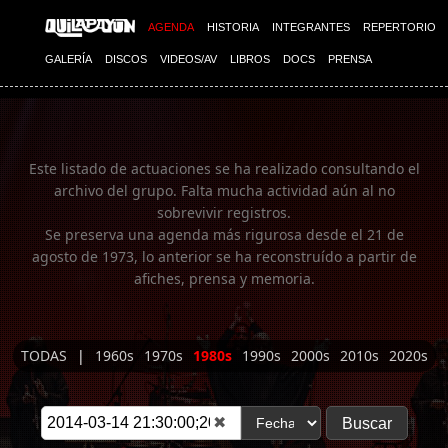
Imagen 01
AGENDA
HISTORIA
INTEGRANTES
REPERTORIO
GALERÍA
DISCOS
VIDEOS/AV
LIBROS
DOCS
PRENSA
Este listado de actuaciones se ha realizado consultando el
archivo del grupo. Falta mucha actividad aún al no
sobrevivir registros.
Se preserva una agenda más rigurosa desde el 21 de
agosto de 1973, lo anterior se ha reconstruído a partir de
afiches, prensa y memoria.
TODAS
|
1960s
1970s
1980s
1990s
2000s
2010s
2020s
✖