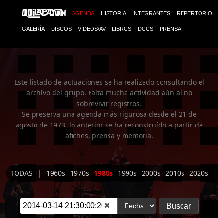
Imagen 01
AGENDA
HISTORIA
INTEGRANTES
REPERTORIO
GALERÍA
DISCOS
VIDEOS/AV
LIBROS
DOCS
PRENSA
Este listado de actuaciones se ha realizado consultando el
archivo del grupo. Falta mucha actividad aún al no
sobrevivir registros.
Se preserva una agenda más rigurosa desde el 21 de
agosto de 1973, lo anterior se ha reconstruído a partir de
afiches, prensa y memoria.
TODAS
|
1960s
1970s
1980s
1990s
2000s
2010s
2020s
✖