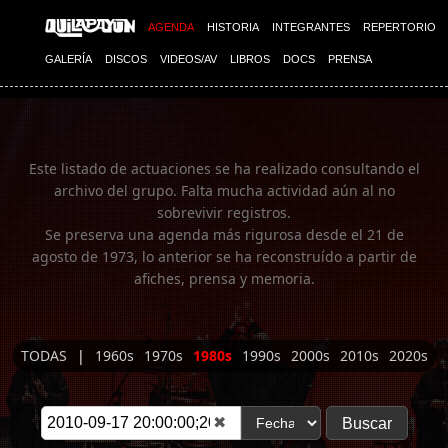
Imagen 01
AGENDA
HISTORIA
INTEGRANTES
REPERTORIO
GALERÍA
DISCOS
VIDEOS/AV
LIBROS
DOCS
PRENSA
Este listado de actuaciones se ha realizado consultando el
archivo del grupo. Falta mucha actividad aún al no
sobrevivir registros.
Se preserva una agenda más rigurosa desde el 21 de
agosto de 1973, lo anterior se ha reconstruído a partir de
afiches, prensa y memoria.
TODAS
|
1960s
1970s
1980s
1990s
2000s
2010s
2020s
✖