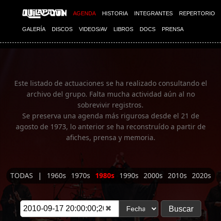
Imagen 01
AGENDA
HISTORIA
INTEGRANTES
REPERTORIO
GALERÍA
DISCOS
VIDEOS/AV
LIBROS
DOCS
PRENSA
Este listado de actuaciones se ha realizado consultando el
archivo del grupo. Falta mucha actividad aún al no
sobrevivir registros.
Se preserva una agenda más rigurosa desde el 21 de
agosto de 1973, lo anterior se ha reconstruído a partir de
afiches, prensa y memoria.
TODAS
|
1960s
1970s
1980s
1990s
2000s
2010s
2020s
✖