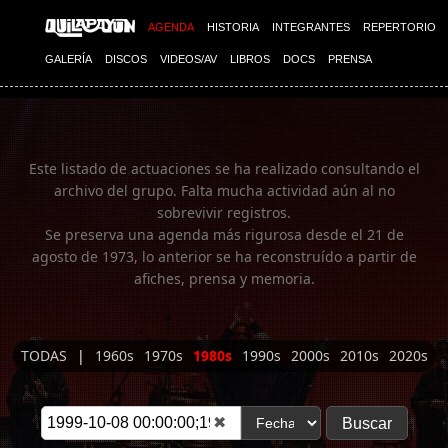
Imagen 01
AGENDA
HISTORIA
INTEGRANTES
REPERTORIO
GALERÍA
DISCOS
VIDEOS/AV
LIBROS
DOCS
PRENSA
Este listado de actuaciones se ha realizado consultando el
archivo del grupo. Falta mucha actividad aún al no
sobrevivir registros.
Se preserva una agenda más rigurosa desde el 21 de
agosto de 1973, lo anterior se ha reconstruído a partir de
afiches, prensa y memoria.
TODAS
|
1960s
1970s
1980s
1990s
2000s
2010s
2020s
✖