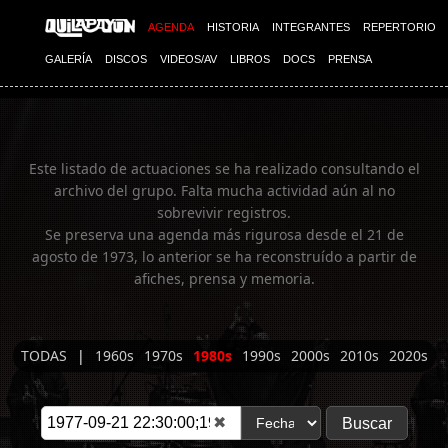
Imagen 01
AGENDA
HISTORIA
INTEGRANTES
REPERTORIO
GALERÍA
DISCOS
VIDEOS/AV
LIBROS
DOCS
PRENSA
Este listado de actuaciones se ha realizado consultando el
archivo del grupo. Falta mucha actividad aún al no
sobrevivir registros.
Se preserva una agenda más rigurosa desde el 21 de
agosto de 1973, lo anterior se ha reconstruído a partir de
afiches, prensa y memoria.
TODAS
|
1960s
1970s
1980s
1990s
2000s
2010s
2020s
✖