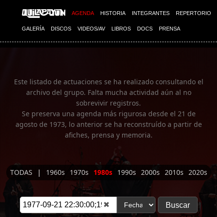
Imagen 01
AGENDA
HISTORIA
INTEGRANTES
REPERTORIO
GALERÍA
DISCOS
VIDEOS/AV
LIBROS
DOCS
PRENSA
Este listado de actuaciones se ha realizado consultando el
archivo del grupo. Falta mucha actividad aún al no
sobrevivir registros.
Se preserva una agenda más rigurosa desde el 21 de
agosto de 1973, lo anterior se ha reconstruído a partir de
afiches, prensa y memoria.
TODAS
|
1960s
1970s
1980s
1990s
2000s
2010s
2020s
✖