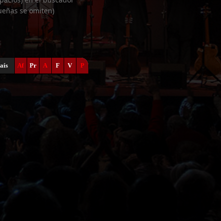
ueñas se omiten)
aís
Af
Pr
A
F
V
P