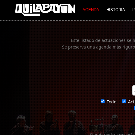
Imagen 01
AGENDA
HISTORIA
I
Este listado de actuaciones se 
Se preserva una agenda más rigurosa
Todo
Act
Si quieres buscar más