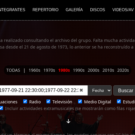
NTEGRANTES
REPERTORIO
GALERÍA
DISCOS
VIDEOS/AV
ha realizado consultando el archivo del grupo. Falta mucha actividad
 desde el 21 de agosto de 1973, lo anterior se ha reconstruído a 
TODAS
|
1960s
1970s
1980s
1990s
2000s
2010s
2020s
✖
uaciones
Radio
Televisión
Medio Digital
Estudi
Incluir actividades extramusicales (se mostrarán como filas roja
 de un término al mismo tiempo, los puedes separar con ";" (sin es