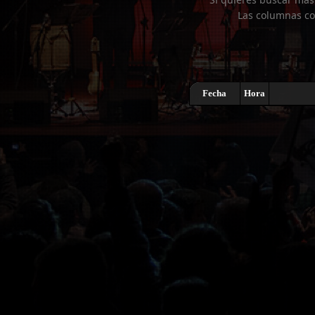
Las columnas co
Fecha
Hora