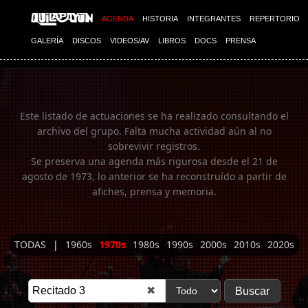
Imagen 01
AGENDA
HISTORIA
INTEGRANTES
REPERTORIO
GALERÍA
DISCOS
VIDEOS/AV
LIBROS
DOCS
PRENSA
Este listado de actuaciones se ha realizado consultando el
archivo del grupo. Falta mucha actividad aún al no
sobrevivir registros.
Se preserva una agenda más rigurosa desde el 21 de
agosto de 1973, lo anterior se ha reconstruído a partir de
afiches, prensa y memoria.
TODAS
|
1960s
1970s
1980s
1990s
2000s
2010s
2020s
✖