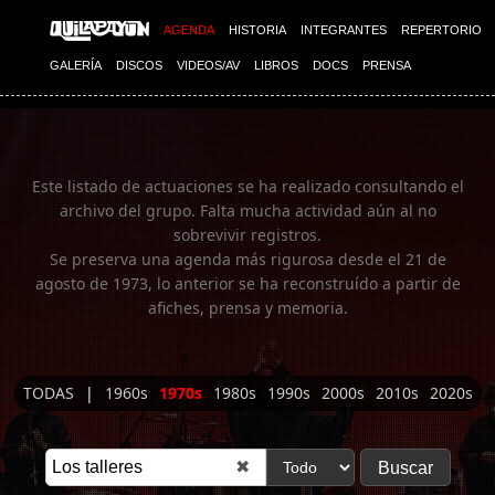
Imagen 01
AGENDA
HISTORIA
INTEGRANTES
REPERTORIO
GALERÍA
DISCOS
VIDEOS/AV
LIBROS
DOCS
PRENSA
Este listado de actuaciones se ha realizado consultando el
archivo del grupo. Falta mucha actividad aún al no
sobrevivir registros.
Se preserva una agenda más rigurosa desde el 21 de
agosto de 1973, lo anterior se ha reconstruído a partir de
afiches, prensa y memoria.
TODAS
|
1960s
1970s
1980s
1990s
2000s
2010s
2020s
✖