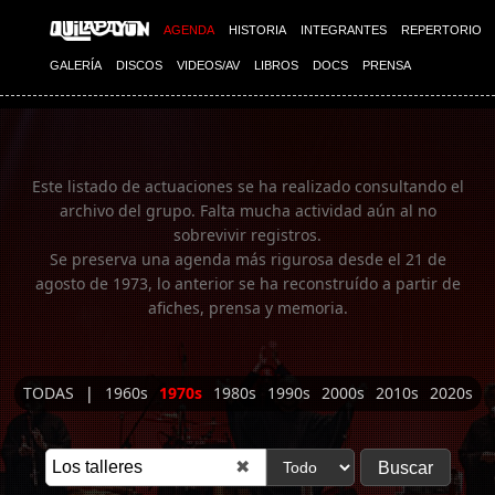
Imagen 01
AGENDA
HISTORIA
INTEGRANTES
REPERTORIO
GALERÍA
DISCOS
VIDEOS/AV
LIBROS
DOCS
PRENSA
Este listado de actuaciones se ha realizado consultando el
archivo del grupo. Falta mucha actividad aún al no
sobrevivir registros.
Se preserva una agenda más rigurosa desde el 21 de
agosto de 1973, lo anterior se ha reconstruído a partir de
afiches, prensa y memoria.
TODAS
|
1960s
1970s
1980s
1990s
2000s
2010s
2020s
✖