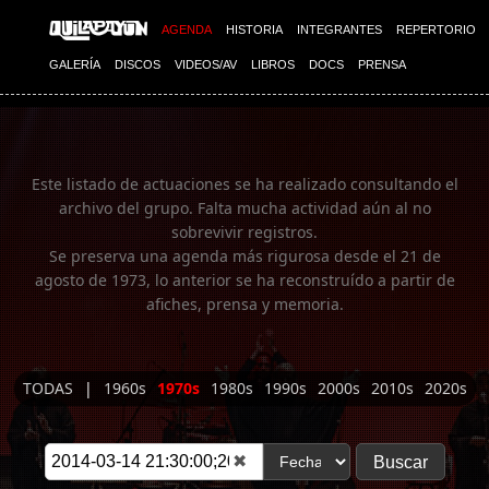
Imagen 01
AGENDA
HISTORIA
INTEGRANTES
REPERTORIO
GALERÍA
DISCOS
VIDEOS/AV
LIBROS
DOCS
PRENSA
Este listado de actuaciones se ha realizado consultando el
archivo del grupo. Falta mucha actividad aún al no
sobrevivir registros.
Se preserva una agenda más rigurosa desde el 21 de
agosto de 1973, lo anterior se ha reconstruído a partir de
afiches, prensa y memoria.
TODAS
|
1960s
1970s
1980s
1990s
2000s
2010s
2020s
✖