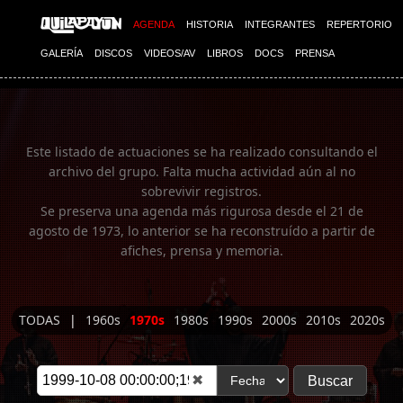
Imagen 01
AGENDA
HISTORIA
INTEGRANTES
REPERTORIO
GALERÍA
DISCOS
VIDEOS/AV
LIBROS
DOCS
PRENSA
Este listado de actuaciones se ha realizado consultando el
archivo del grupo. Falta mucha actividad aún al no
sobrevivir registros.
Se preserva una agenda más rigurosa desde el 21 de
agosto de 1973, lo anterior se ha reconstruído a partir de
afiches, prensa y memoria.
TODAS
|
1960s
1970s
1980s
1990s
2000s
2010s
2020s
✖