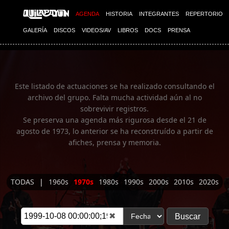
Imagen 01
AGENDA
HISTORIA
INTEGRANTES
REPERTORIO
GALERÍA
DISCOS
VIDEOS/AV
LIBROS
DOCS
PRENSA
Este listado de actuaciones se ha realizado consultando el
archivo del grupo. Falta mucha actividad aún al no
sobrevivir registros.
Se preserva una agenda más rigurosa desde el 21 de
agosto de 1973, lo anterior se ha reconstruído a partir de
afiches, prensa y memoria.
TODAS
|
1960s
1970s
1980s
1990s
2000s
2010s
2020s
✖