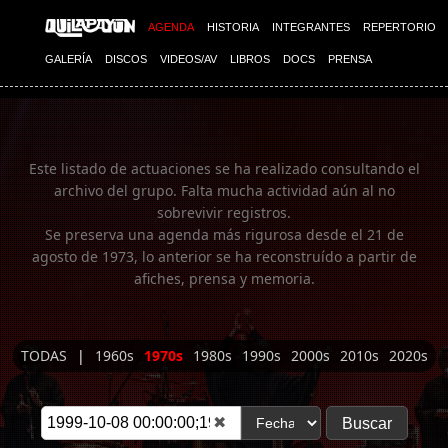
Imagen 01
AGENDA
HISTORIA
INTEGRANTES
REPERTORIO
GALERÍA
DISCOS
VIDEOS/AV
LIBROS
DOCS
PRENSA
Este listado de actuaciones se ha realizado consultando el
archivo del grupo. Falta mucha actividad aún al no
sobrevivir registros.
Se preserva una agenda más rigurosa desde el 21 de
agosto de 1973, lo anterior se ha reconstruído a partir de
afiches, prensa y memoria.
TODAS
|
1960s
1970s
1980s
1990s
2000s
2010s
2020s
✖