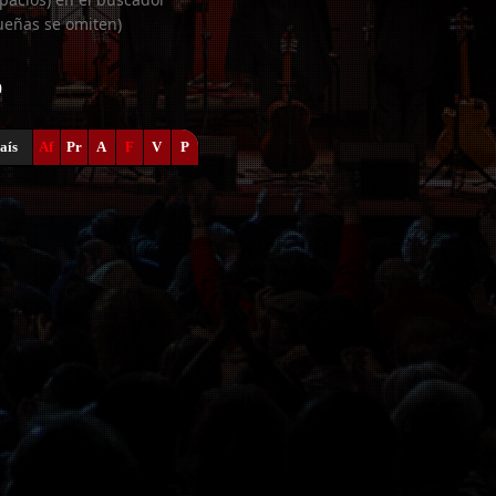
ueñas se omiten)
0
aís
Af
Pr
A
F
V
P