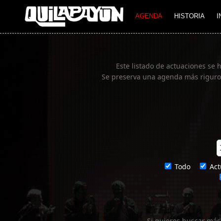
Imagen 01
AGENDA
HISTORIA
I
Este listado de actuaciones se 
Se preserva una agenda más rigurosa
Todo
Act
Si quieres buscar más