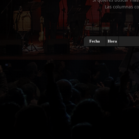
Las columnas co
Fecha
Hora