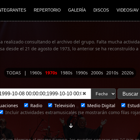
NTEGRANTES
REPERTORIO
GALERÍA
DISCOS
VIDEOS/AV
ha realizado consultando el archivo del grupo. Falta mucha actividad
 desde el 21 de agosto de 1973, lo anterior se ha reconstruído a 
TODAS
|
1960s
1970s
1980s
1990s
2000s
2010s
2020s
✖
uaciones
Radio
Televisión
Medio Digital
Estudi
Incluir actividades extramusicales (se mostrarán como filas roja
 de un término al mismo tiempo, los puedes separar con ";" (sin es