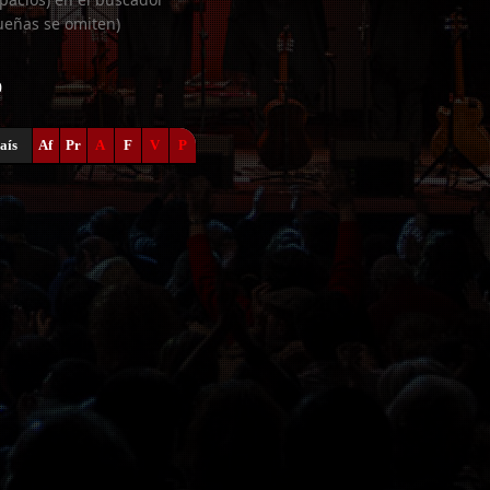
ueñas se omiten)
0
aís
Af
Pr
A
F
V
P