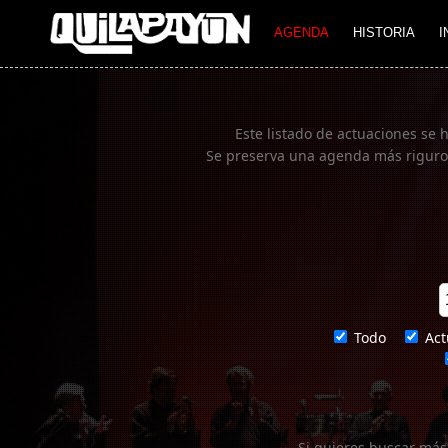
Imagen 01
AGENDA
HISTORIA
I
Este listado de actuaciones se 
Se preserva una agenda más rigurosa
Todo
Act
Si quieres buscar más