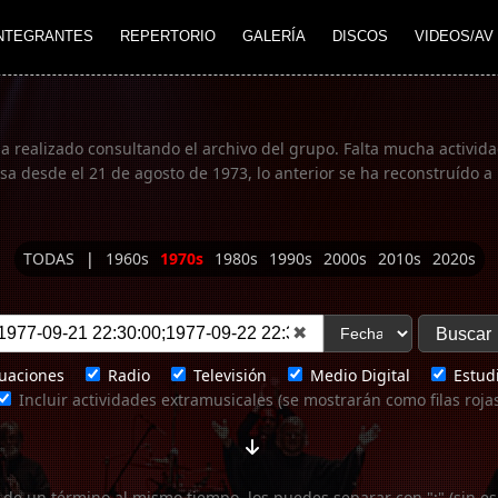
NTEGRANTES
REPERTORIO
GALERÍA
DISCOS
VIDEOS/AV
ha realizado consultando el archivo del grupo. Falta mucha actividad
 desde el 21 de agosto de 1973, lo anterior se ha reconstruído a 
TODAS
|
1960s
1970s
1980s
1990s
2000s
2010s
2020s
✖
uaciones
Radio
Televisión
Medio Digital
Estudi
Incluir actividades extramusicales (se mostrarán como filas roja
 de un término al mismo tiempo, los puedes separar con ";" (sin es