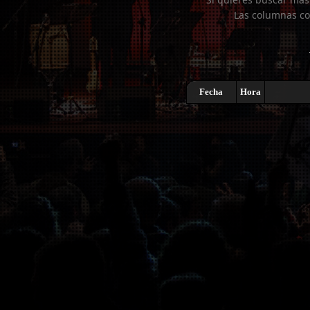
Las columnas co
Fecha
Hora