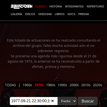
Imagen 01
AGENDA
HISTORIA
INTEGRANTES
REPERTORIO
GALERÍA
DISCOS
VIDEOS/AV
LIBROS
DOCS
PRENSA
Este listado de actuaciones se ha realizado consultando el
archivo del grupo. Falta mucha actividad aún al no
sobrevivir registros.
Se preserva una agenda más rigurosa desde el 21 de
agosto de 1973, lo anterior se ha reconstruído a partir de
afiches, prensa y memoria.
TODAS
|
1960s
1970s
1980s
1990s
2000s
2010s
2020s
✖